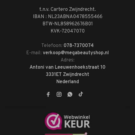
t.n.v. Cartero Zwijndrecht.
IBAN : NL23ABNA0478555466
BTW-NL858962676B01
KVK-72047070
Telefoon:
078-7370074
E-mail:
verkoop@megabeautyshop.nl
Adres:
Antoni van Leeuwenhoekstraat 10
3331ET Zwijndrecht
Nederland