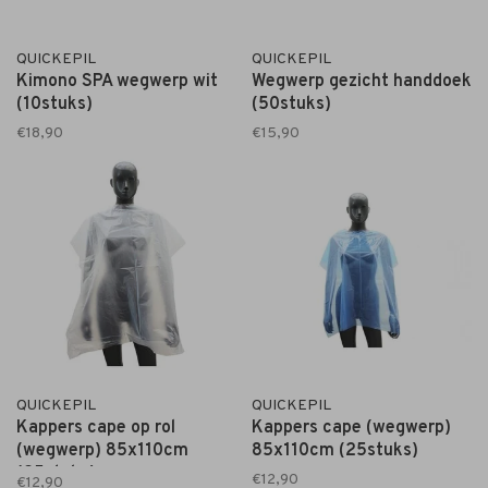
QUICKEPIL
QUICKEPIL
Kimono SPA wegwerp wit
Wegwerp gezicht handdoek
(10stuks)
(50stuks)
€18,90
€15,90
QUICKEPIL
QUICKEPIL
Kappers cape op rol
Kappers cape (wegwerp)
(wegwerp) 85x110cm
85x110cm (25stuks)
(25stuks)
€12,90
€12,90