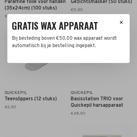
Paraffine folie voor handen
Gezichtsmasker (50 stuks)
(35x24cm) (100 stuks)
€11,90
€12,90
GRATIS WAX APPARAAT
✕
Bij besteding boven €50,00 wax apparaat wordt
automatisch bij je bestelling ingepakt.
QUICKEPIL
QUICKEPIL
Teenslippers (12 stuks)
Basisstation TRIO voor
Quickepil harsapparaat
€6,90
€48,90