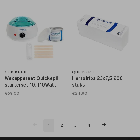
QUICKEPIL
QUICKEPIL
Waxapparaat Quickepil
Harsstrips 23x7,5 200
starterset 10. 110Watt
stuks
€69,00
€24,90
1
2
3
4