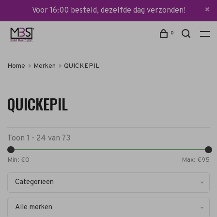
Voor 16:00 besteld, dezelfde dag verzonden!
0
Home
Merken
QUICKEPIL
QUICKEPIL
Toon 1 - 24 van 73
Min: €
0
Max: €
95
Categorieën
Alle merken