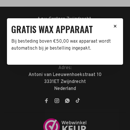
t.n.v. Cartero Zwijndrecht.
GRATIS WAX APPARAAT
IBAN : NL23ABNA0478555466
✕
BTW-NL858962676B01
KVK-72047070
Bij besteding boven €50,00 wax apparaat wordt
automatisch bij je bestelling ingepakt.
Telefoon:
078-7370074
E-mail:
verkoop@megabeautyshop.nl
Adres:
Antoni van Leeuwenhoekstraat 10
3331ET Zwijndrecht
Nederland