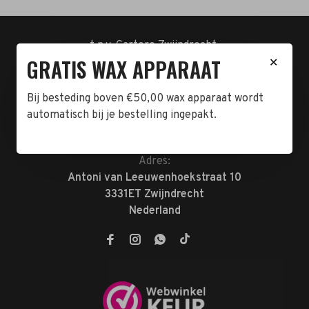
t.n.v. Cartero Zwijndrecht.
GRATIS WAX APPARAAT
IBAN : NL23ABNA0478555466
✕
BTW-NL858962676B01
KVK-72047070
Bij besteding boven €50,00 wax apparaat wordt
automatisch bij je bestelling ingepakt.
Telefoon:
078-7370074
E-mail:
verkoop@megabeautyshop.nl
Adres:
Antoni van Leeuwenhoekstraat 10
3331ET Zwijndrecht
Nederland