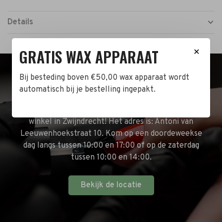
Details
GRATIS WAX APPARAAT
✕
Bij besteding boven €50,00 wax apparaat wordt
BEZOEK DE WINKEL!
automatisch bij je bestelling ingepakt.
Naast de online shop hebben wij ook een fysieke
winkel in Zwijndrecht! Het adres is: Antoni van
Leeuwenhoekstraat 10. Kom op een doordeweekse
dag langs tussen 10:00 en 17:00 of op de zaterdag
tussen 10:00 en 14:00.
Bekijk de locatie