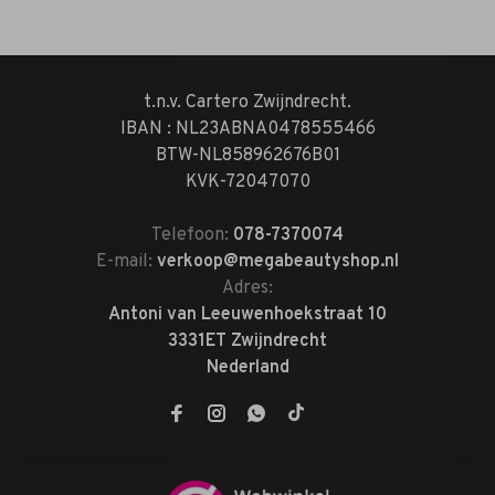
t.n.v. Cartero Zwijndrecht.
IBAN : NL23ABNA0478555466
BTW-NL858962676B01
KVK-72047070
Telefoon:
078-7370074
E-mail:
verkoop@megabeautyshop.nl
Adres:
Antoni van Leeuwenhoekstraat 10
3331ET Zwijndrecht
Nederland