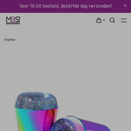
Voor 16:00 besteld, dezelfde dag verzonden!
0
Home