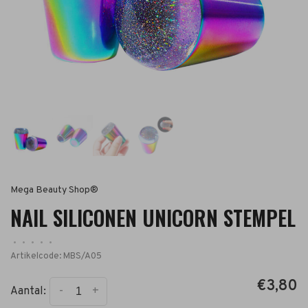
Mega Beauty Shop®
NAIL SILICONEN UNICORN STEMPEL
•
•
•
•
•
Artikelcode:
MBS/A05
€3,80
-
+
Aantal: