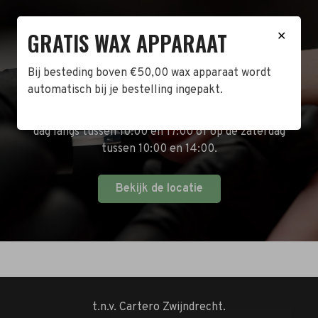
GRATIS WAX APPARAAT
✕
BEZOEK DE WINKEL!
Bij besteding boven €50,00 wax apparaat wordt
Naast de online shop hebben wij ook een fysieke
automatisch bij je bestelling ingepakt.
winkel in Zwijndrecht! Het adres is: Antoni van
Leeuwenhoekstraat 10. Kom op een doordeweekse
dag langs tussen 10:00 en 17:00 of op de zaterdag
tussen 10:00 en 14:00.
Bekijk de locatie
t.n.v. Cartero Zwijndrecht.