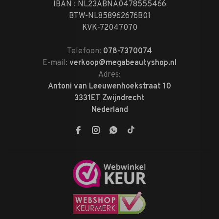
IBAN : NL23ABNA0478555466
BTW-NL858962676B01
KVK-72047070
Telefoon:
078-7370074
E-mail:
verkoop@megabeautyshop.nl
Adres:
Antoni van Leeuwenhoekstraat 10
3331ET Zwijndrecht
Nederland