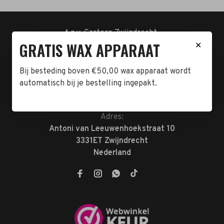
t.n.v. Cartero Zwijndrecht.
GRATIS WAX APPARAAT
IBAN : NL23ABNA0478555466
✕
BTW-NL858962676B01
KVK-72047070
Bij besteding boven €50,00 wax apparaat wordt
automatisch bij je bestelling ingepakt.
Telefoon:
078-7370074
E-mail:
verkoop@megabeautyshop.nl
Adres:
Antoni van Leeuwenhoekstraat 10
3331ET Zwijndrecht
Nederland