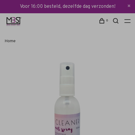
Voor 16:00 besteld, dezelfde dag verzonden!
0
Home