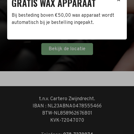
GRATIS WAX APPARAAT
Naast de online shop hebben wij ook een fysieke
winkel in Zwijndrecht! Het adres is: Antoni van
Bij besteding boven €50,00 wax apparaat wordt
Leeuwenhoekstraat 10. Kom op een doordeweekse
automatisch bij je bestelling ingepakt.
dag langs tussen 10:00 en 17:00 of op de zaterdag
tussen 10:00 en 14:00.
Bekijk de locatie
t.n.v. Cartero Zwijndrecht.
IBAN : NL23ABNA0478555466
BTW-NL858962676B01
KVK-72047070