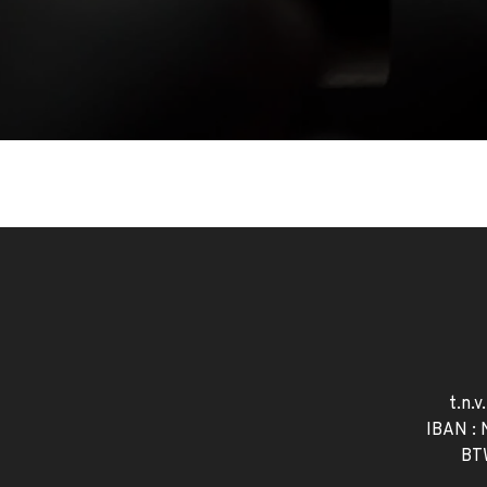
t.n.v
IBAN :
BT