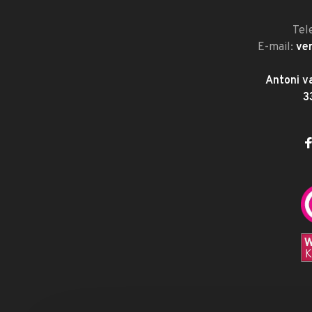
Tel
E-mail:
ve
Antoni v
3