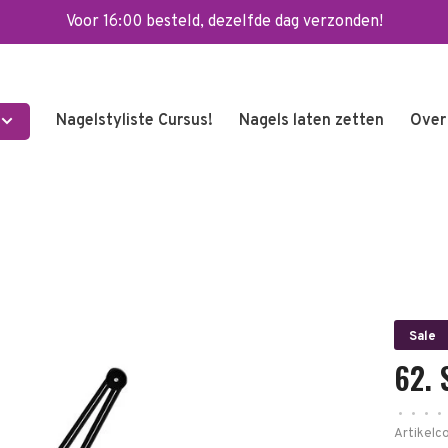
Voor 16:00 besteld, dezelfde dag verzonden!
Nagelstyliste Cursus!
Nagels laten zetten
Over
Sale
62.
•
•
•
•
Artikelc