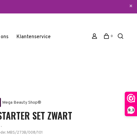
 ons
Klantenservice
0
Mega Beauty Shop®
9,3
 STARTER SET ZWART
•
ode:
MBS/273B/008/101