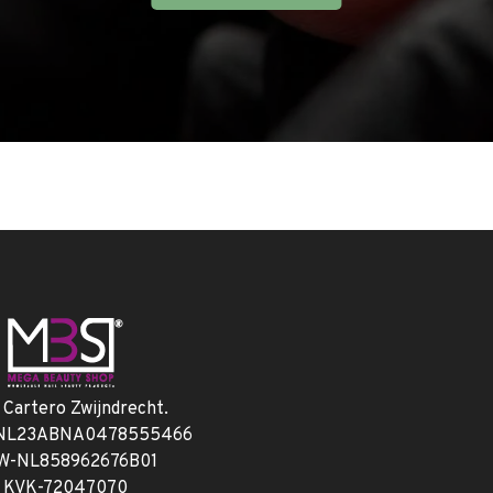
. Cartero Zwijndrecht.
 NL23ABNA0478555466
W-NL858962676B01
KVK-72047070