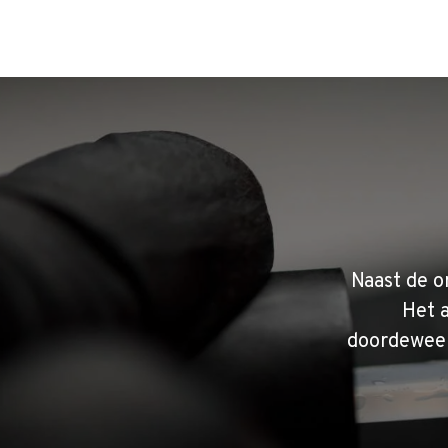
Naast de o
Het 
doordeweek