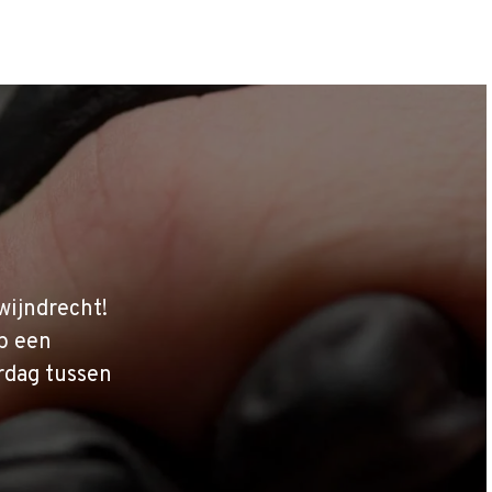
wijndrecht!
p een
rdag tussen