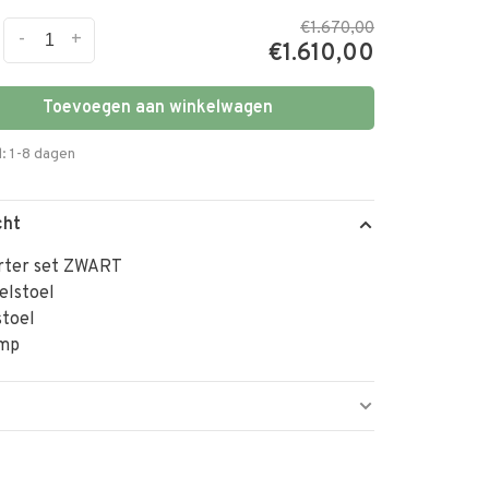
€1.670,00
-
+
€1.610,00
Toevoegen aan winkelwagen
d: 1-8 dagen
cht
arter set ZWART
elstoel
stoel
amp