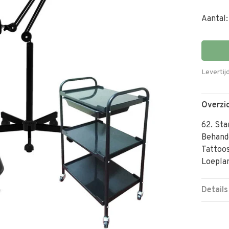
Aantal:
Levertij
Overzi
62. St
Behand
Tattoo
Loepl
Details