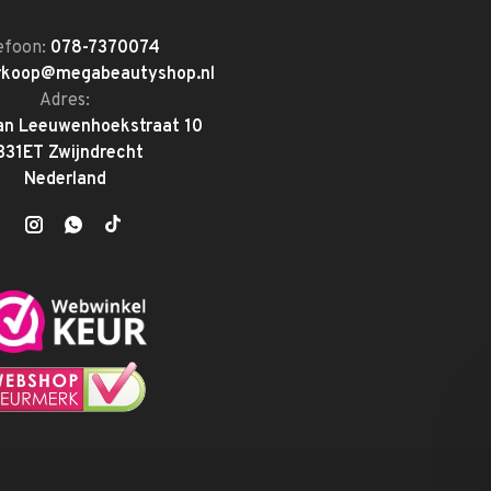
efoon:
078-7370074
rkoop@megabeautyshop.nl
Adres:
an Leeuwenhoekstraat 10
331ET Zwijndrecht
Nederland