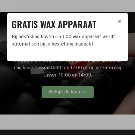
GRATIS WAX APPARAAT
✕
BEZOEK DE WINKEL!
Bij besteding boven €50,00 wax apparaat wordt
automatisch bij je bestelling ingepakt.
Naast de online shop hebben wij ook een fysieke
winkel in Zwijndrecht! Het adres is: Antoni van
Leeuwenhoekstraat 10. Kom op een doordeweekse
dag langs tussen 10:00 en 17:00 of op de zaterdag
tussen 10:00 en 14:00.
Bekijk de locatie