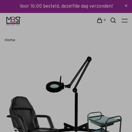
Voor 16:00 besteld, dezelfde dag verzonden!
0
Home