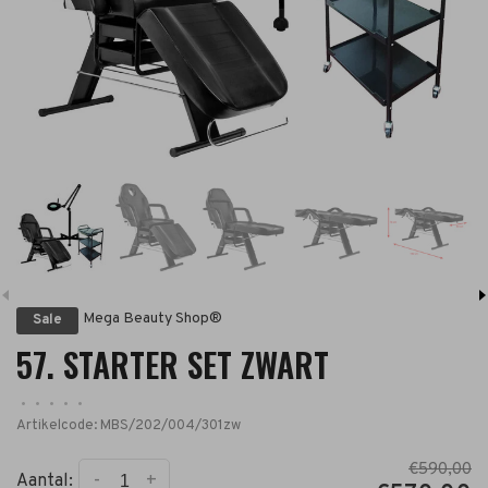
Mega Beauty Shop®
Sale
57. STARTER SET ZWART
•
•
•
•
•
Artikelcode:
MBS/202/004/301zw
€590,00
-
+
Aantal: