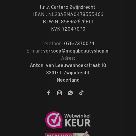
t.n.v. Cartero Zwijndrecht.
IBAN : NL23ABNA0478555466
BTW-NL858962676B01
KVK-72047070
Telefoon:
078-7370074
E-mail:
verkoop@megabeautyshop.nl
Adres:
Antoni van Leeuwenhoekstraat 10
3331ET Zwijndrecht
Nederland