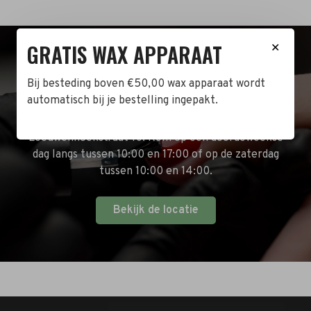
GRATIS WAX APPARAAT
✕
BEZOEK DE WINKEL!
Bij besteding boven €50,00 wax apparaat wordt
automatisch bij je bestelling ingepakt.
Naast de online shop hebben wij ook een fysieke
winkel in Zwijndrecht! Het adres is: Antoni van
Leeuwenhoekstraat 10. Kom op een doordeweekse
dag langs tussen 10:00 en 17:00 of op de zaterdag
tussen 10:00 en 14:00.
Bekijk de locatie