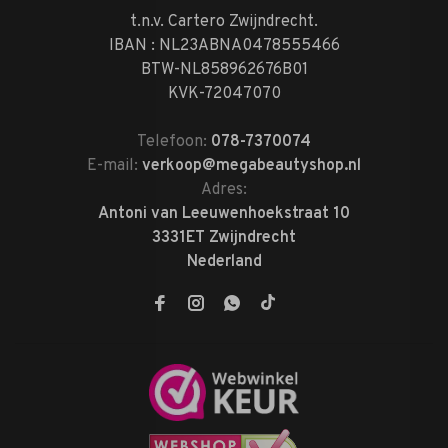
t.n.v. Cartero Zwijndrecht.
IBAN : NL23ABNA0478555466
BTW-NL858962676B01
KVK-72047070
Telefoon:
078-7370074
E-mail:
verkoop@megabeautyshop.nl
Adres:
Antoni van Leeuwenhoekstraat 10
3331ET Zwijndrecht
Nederland