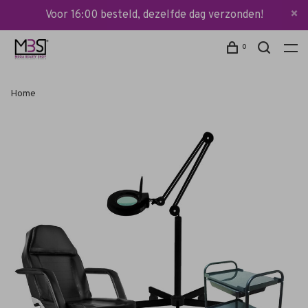
Voor 16:00 besteld, dezelfde dag verzonden!
0
Home