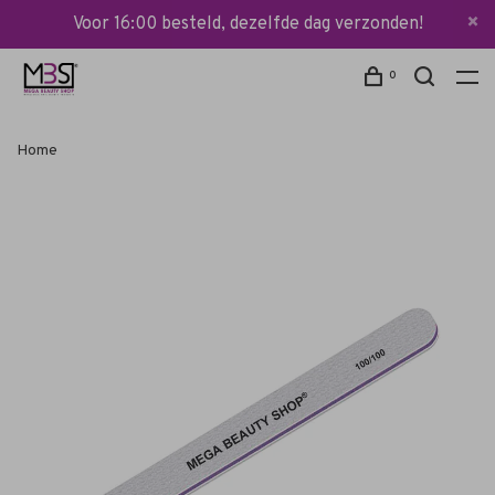
Voor 16:00 besteld, dezelfde dag verzonden!
0
Home