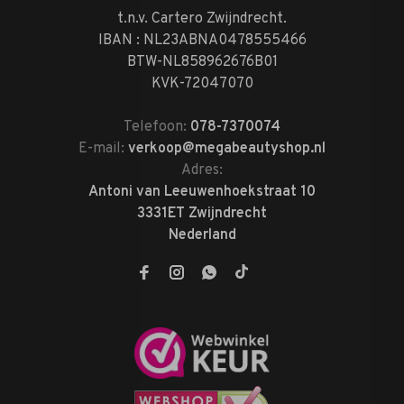
t.n.v. Cartero Zwijndrecht.
IBAN : NL23ABNA0478555466
BTW-NL858962676B01
KVK-72047070
Telefoon:
078-7370074
E-mail:
verkoop@megabeautyshop.nl
Adres:
Antoni van Leeuwenhoekstraat 10
3331ET Zwijndrecht
Nederland