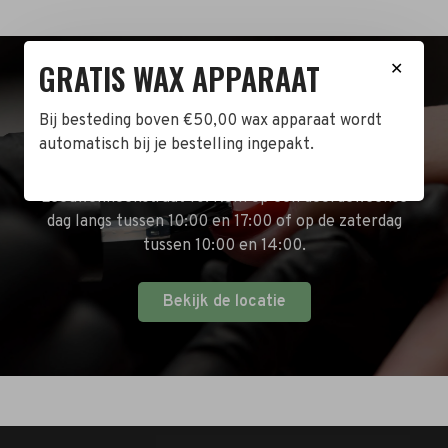
GRATIS WAX APPARAAT
✕
BEZOEK DE WINKEL!
Bij besteding boven €50,00 wax apparaat wordt
automatisch bij je bestelling ingepakt.
Naast de online shop hebben wij ook een fysieke
winkel in Zwijndrecht! Het adres is: Antoni van
Leeuwenhoekstraat 10. Kom op een doordeweekse
dag langs tussen 10:00 en 17:00 of op de zaterdag
tussen 10:00 en 14:00.
Bekijk de locatie