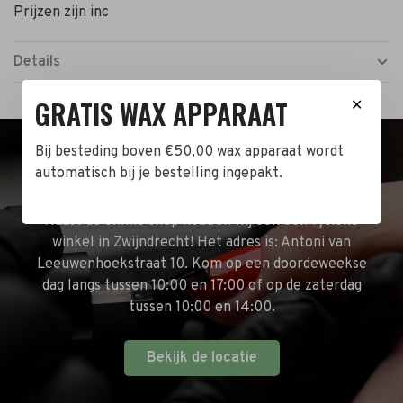
Prijzen zijn inc
Details
GRATIS WAX APPARAAT
✕
Bij besteding boven €50,00 wax apparaat wordt
BEZOEK DE WINKEL!
automatisch bij je bestelling ingepakt.
Naast de online shop hebben wij ook een fysieke
winkel in Zwijndrecht! Het adres is: Antoni van
Leeuwenhoekstraat 10. Kom op een doordeweekse
dag langs tussen 10:00 en 17:00 of op de zaterdag
tussen 10:00 en 14:00.
Bekijk de locatie