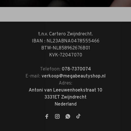
t.n.v. Cartero Zwijndrecht.
IBAN : NL23ABNA0478555466
BTW-NL858962676B01
KVK-72047070
Telefoon:
078-7370074
E-mail:
verkoop@megabeautyshop.nl
Adres:
Antoni van Leeuwenhoekstraat 10
3331ET Zwijndrecht
Nederland