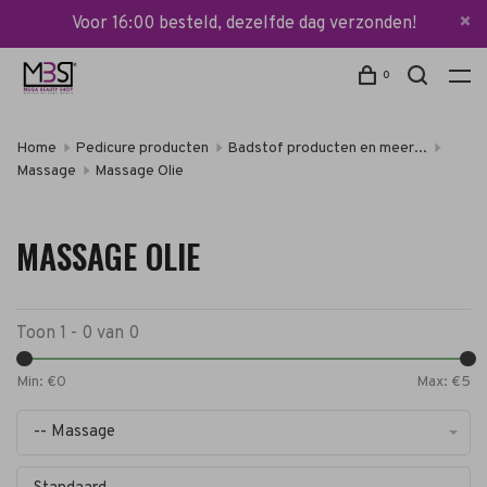
Voor 16:00 besteld, dezelfde dag verzonden!
0
Home
Pedicure producten
Badstof producten en meer...
Massage
Massage Olie
MASSAGE OLIE
Toon 1 - 0 van 0
Min: €
0
Max: €
5
-- Massage