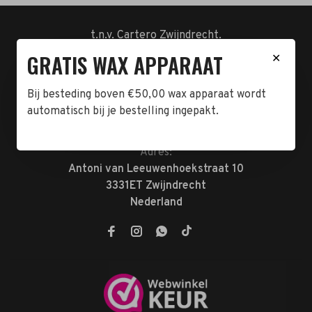
t.n.v. Cartero Zwijndrecht.
IBAN : NL23ABNA0478555466
GRATIS WAX APPARAAT
✕
BTW-NL858962676B01
KVK-72047070
Bij besteding boven €50,00 wax apparaat wordt
automatisch bij je bestelling ingepakt.
Telefoon:
078-7370074
E-mail:
verkoop@megabeautyshop.nl
Adres:
Antoni van Leeuwenhoekstraat 10
3331ET Zwijndrecht
Nederland