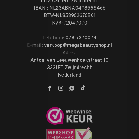
t.n.v. Cartero Zwijndrecht.
IBAN : NL23ABNA0478555466
BTW-NL858962676B01
KVK-72047070
Telefoon:
078-7370074
E-mail:
verkoop@megabeautyshop.nl
Adres:
Antoni van Leeuwenhoekstraat 10
3331ET Zwijndrecht
Nederland