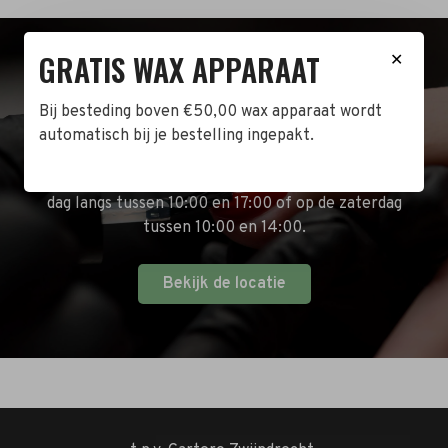
GRATIS WAX APPARAAT
✕
BEZOEK DE WINKEL!
Bij besteding boven €50,00 wax apparaat wordt
Naast de online shop hebben wij ook een fysieke
automatisch bij je bestelling ingepakt.
winkel in Zwijndrecht! Het adres is: Antoni van
Leeuwenhoekstraat 10. Kom op een doordeweekse
dag langs tussen 10:00 en 17:00 of op de zaterdag
tussen 10:00 en 14:00.
Bekijk de locatie