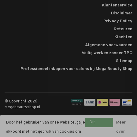
Klantenservice
Disclaimer
Privacy Policy
Retouren
Klachten
Algemene voorwaarden
Veilig werken zonder TPO
Sitemap
Professioneel inkopen voor salons bij Mega Beauty Shop
© Copyright 2026
Megabeautyshop.nl
Dit
Door het gebruiken van onze website, ga je
Meer
bericht
akkoord met het gebruik van cookies om
over