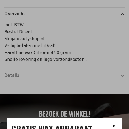
Overzicht
incl. BTW
Bestel Direct!
Megabeautyshop.nl
Veilig betalen met iDeal!
Paraffine wax Citroen 450 gram
Snelle levering en lage verzendkosten .
Details
BEZOEK DE WINKEL!
GRATIS WAX APPARAAT
✕
Naast de online shop hebben wij ook een fysieke