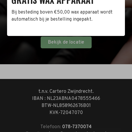
winkel in Zwijndrecht! Het adres is: Antoni van
Leeuwenhoekstraat 10. Kom op een doordeweekse
Bij besteding boven €50,00 wax apparaat wordt
dag langs tussen 10:00 en 17:00 of op de zaterdag
automatisch bij je bestelling ingepakt.
tussen 10:00 en 14:00.
Bekijk de locatie
t.n.v. Cartero Zwijndrecht.
IBAN : NL23ABNA0478555466
BTW-NL858962676B01
KVK-72047070
Telefoon:
078-7370074