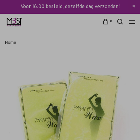
Voor 16:00 besteld, dezelfde dag verzonden!
0
Home