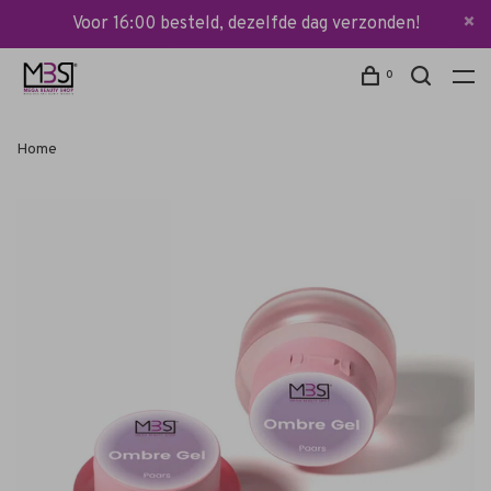
Voor 16:00 besteld, dezelfde dag verzonden!
0
Home