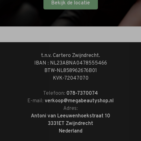
Bekijk de locatie
t.n.v. Cartero Zwijndrecht.
IBAN : NL23ABNA0478555466
BTW-NL858962676B01
KVK-72047070
Telefoon:
078-7370074
E-mail:
verkoop@megabeautyshop.nl
Adres:
Antoni van Leeuwenhoekstraat 10
3331ET Zwijndrecht
Nederland