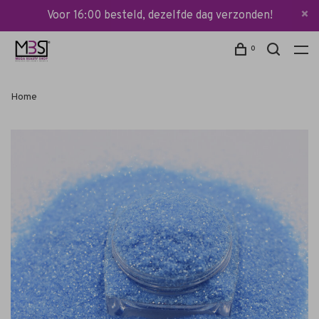
Voor 16:00 besteld, dezelfde dag verzonden!
0
Home