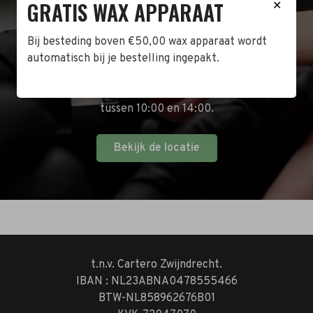
GRATIS WAX APPARAAT
BEZOEK DE WINKEL!
✕
Bij besteding boven €50,00 wax apparaat wordt
Naast de online shop hebben wij ook een fysieke
automatisch bij je bestelling ingepakt.
winkel in Zwijndrecht! Het adres is: Antoni van
Leeuwenhoekstraat 10. Kom op een doordeweekse
dag langs tussen 10:00 en 17:00 of op de zaterdag
tussen 10:00 en 14:00.
Bekijk de locatie
t.n.v. Cartero Zwijndrecht.
IBAN : NL23ABNA0478555466
BTW-NL858962676B01