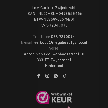
t.n.v. Cartero Zwijndrecht.
IBAN : NL23ABNA0478555466
BTW-NL858962676B01
KVK-72047070
Telefoon:
078-7370074
E-mail:
verkoop@megabeautyshop.nl
Adres:
Antoni van Leeuwenhoekstraat 10
3331ET Zwijndrecht
Nederland