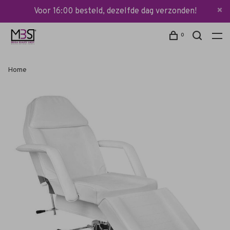
Voor 16:00 besteld, dezelfde dag verzonden!
0
Home