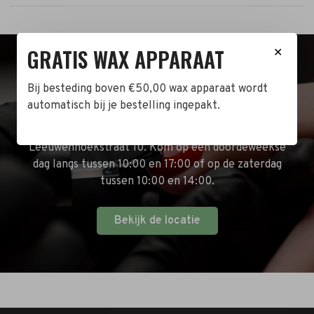
GRATIS WAX APPARAAT
✕
BEZOEK DE WINKEL!
Bij besteding boven €50,00 wax apparaat wordt
automatisch bij je bestelling ingepakt.
Naast de online shop hebben wij ook een fysieke
winkel in Zwijndrecht! Het adres is: Antoni van
Leeuwenhoekstraat 10. Kom op een doordeweekse
dag langs tussen 10:00 en 17:00 of op de zaterdag
tussen 10:00 en 14:00.
Bekijk de locatie