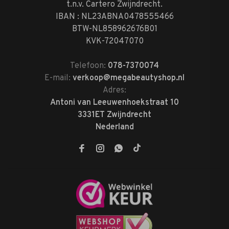
t.n.v. Cartero Zwijndrecht.
IBAN : NL23ABNA0478555466
BTW-NL858962676B01
KVK-72047070
Telefoon:
078-7370074
E-mail:
verkoop@megabeautyshop.nl
Adres:
Antoni van Leeuwenhoekstraat 10
3331ET Zwijndrecht
Nederland