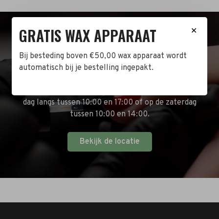
GRATIS WAX APPARAAT
✕
BEZOEK DE WINKEL!
Bij besteding boven €50,00 wax apparaat wordt
Naast de online shop hebben wij ook een fysieke
automatisch bij je bestelling ingepakt.
winkel in Zwijndrecht! Het adres is: Antoni van
Leeuwenhoekstraat 10. Kom op een doordeweekse
dag langs tussen 10:00 en 17:00 of op de zaterdag
tussen 10:00 en 14:00.
Bekijk de locatie