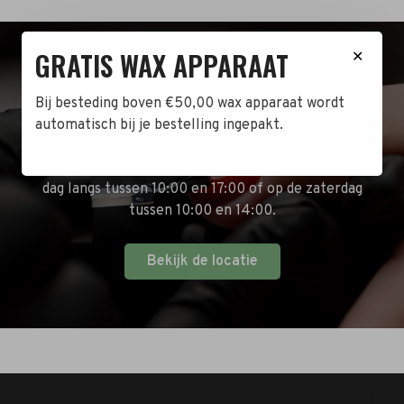
GRATIS WAX APPARAAT
✕
BEZOEK DE WINKEL!
Bij besteding boven €50,00 wax apparaat wordt
Naast de online shop hebben wij ook een fysieke
automatisch bij je bestelling ingepakt.
winkel in Zwijndrecht! Het adres is: Antoni van
Leeuwenhoekstraat 10. Kom op een doordeweekse
dag langs tussen 10:00 en 17:00 of op de zaterdag
tussen 10:00 en 14:00.
Bekijk de locatie