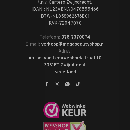
t.n.v. Cartero Zwijndrecht.
IBAN : NL23ABNA0478555466
BTW-NL858962676B01
KVK-72047070
Telefoon:
078-7370074
E-mail:
verkoop@megabeautyshop.nl
Adres:
Antoni van Leeuwenhoekstraat 10
3331ET Zwijndrecht
Nederland