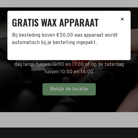
GRATIS WAX APPARAAT
✕
BEZOEK DE WINKEL!
Bij besteding boven €50,00 wax apparaat wordt
Naast de online shop hebben wij ook een fysieke
automatisch bij je bestelling ingepakt.
winkel in Zwijndrecht! Het adres is: Antoni van
Leeuwenhoekstraat 10. Kom op een doordeweekse
dag langs tussen 10:00 en 17:00 of op de zaterdag
tussen 10:00 en 14:00.
Bekijk de locatie