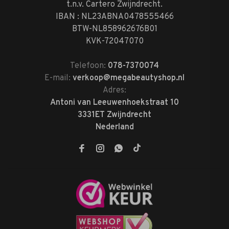
t.n.v. Cartero Zwijndrecht.
IBAN : NL23ABNA0478555466
BTW-NL858962676B01
KVK-72047070
Telefoon:
078-7370074
E-mail:
verkoop@megabeautyshop.nl
Adres:
Antoni van Leeuwenhoekstraat 10
3331ET Zwijndrecht
Nederland