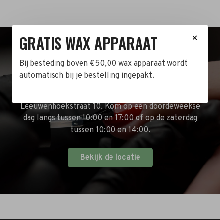
GRATIS WAX APPARAAT
✕
BEZOEK DE WINKEL!
Bij besteding boven €50,00 wax apparaat wordt
automatisch bij je bestelling ingepakt.
Naast de online shop hebben wij ook een fysieke
winkel in Zwijndrecht! Het adres is: Antoni van
Leeuwenhoekstraat 10. Kom op een doordeweekse
dag langs tussen 10:00 en 17:00 of op de zaterdag
tussen 10:00 en 14:00.
Bekijk de locatie