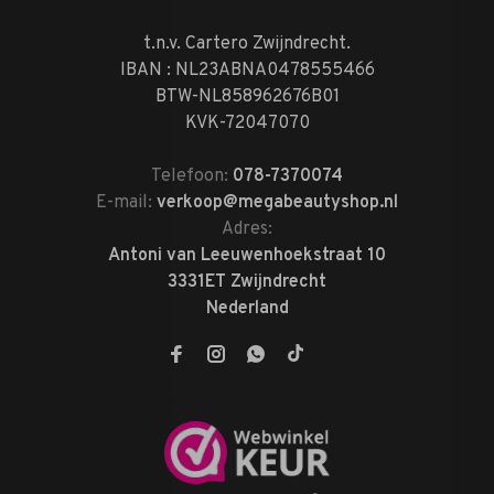
t.n.v. Cartero Zwijndrecht.
IBAN : NL23ABNA0478555466
BTW-NL858962676B01
KVK-72047070
Telefoon:
078-7370074
E-mail:
verkoop@megabeautyshop.nl
Adres:
Antoni van Leeuwenhoekstraat 10
3331ET Zwijndrecht
Nederland