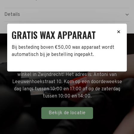
Details
GRATIS WAX APPARAAT
✕
Bij besteding boven €50,00 wax apparaat wordt
BEZOEK DE WINKEL!
automatisch bij je bestelling ingepakt.
Naast de online shop hebben wij ook een fysieke
winkel in Zwijndrecht! Het adres is: Antoni van
Leeuwenhoekstraat 10. Kom op een doordeweekse
dag langs tussen 10:00 en 17:00 of op de zaterdag
tussen 10:00 en 14:00.
Bekijk de locatie