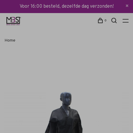
Voor 16:00 besteld, dezelfde dag verzonden!
0
Home