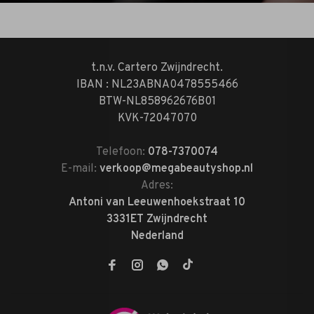
t.n.v. Cartero Zwijndrecht.
IBAN : NL23ABNA0478555466
BTW-NL858962676B01
KVK-72047070
Telefoon:
078-7370074
E-mail:
verkoop@megabeautyshop.nl
Adres:
Antoni van Leeuwenhoekstraat 10
3331ET Zwijndrecht
Nederland