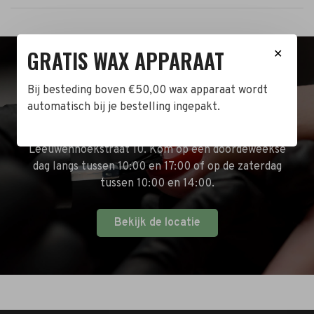
GRATIS WAX APPARAAT
✕
BEZOEK DE WINKEL!
Bij besteding boven €50,00 wax apparaat wordt
automatisch bij je bestelling ingepakt.
Naast de online shop hebben wij ook een fysieke
winkel in Zwijndrecht! Het adres is: Antoni van
Leeuwenhoekstraat 10. Kom op een doordeweekse
dag langs tussen 10:00 en 17:00 of op de zaterdag
tussen 10:00 en 14:00.
Bekijk de locatie