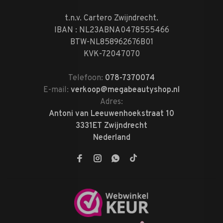
t.n.v. Cartero Zwijndrecht.
IBAN : NL23ABNA0478555466
BTW-NL858962676B01
KVK-72047070
Telefoon:
078-7370074
E-mail:
verkoop@megabeautyshop.nl
Adres:
Antoni van Leeuwenhoekstraat 10
3331ET Zwijndrecht
Nederland