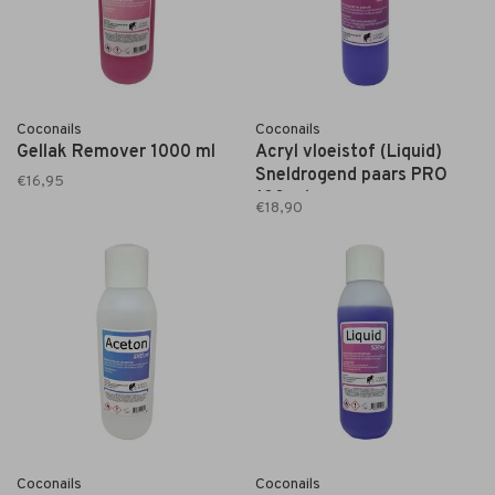
Coconails
Coconails
Gellak Remover 1000 ml
Acryl vloeistof (Liquid)
Sneldrogend paars PRO
€16,95
100 ml
€18,90
Coconails
Coconails