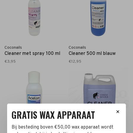
Coconails
Coconails
Cleaner met spray 100 ml
Cleaner 500 ml blauw
€3,95
€12,95
GRATIS WAX APPARAAT
✕
Bij besteding boven €50,00 wax apparaat wordt