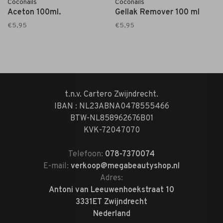
Coconails
Coconails
Aceton 100ml.
Gellak Remover 100 ml
€5,95
€5,95
t.n.v. Cartero Zwijndrecht.
IBAN : NL23ABNA0478555466
BTW-NL858962676B01
KVK-72047070
Telefoon:
078-7370074
E-mail:
verkoop@megabeautyshop.nl
Adres:
Antoni van Leeuwenhoekstraat 10
3331ET Zwijndrecht
Nederland