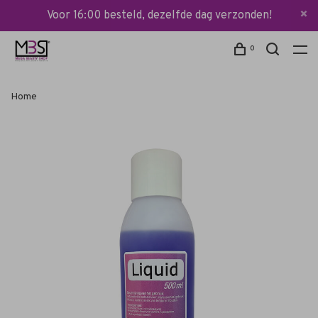
Voor 16:00 besteld, dezelfde dag verzonden!
0
Home