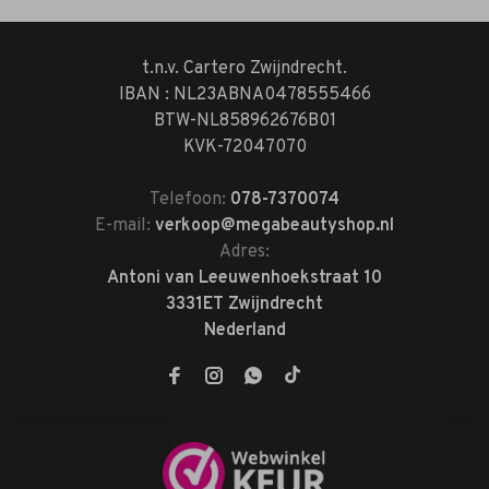
t.n.v. Cartero Zwijndrecht.
IBAN : NL23ABNA0478555466
BTW-NL858962676B01
KVK-72047070
Telefoon:
078-7370074
E-mail:
verkoop@megabeautyshop.nl
Adres:
Antoni van Leeuwenhoekstraat 10
3331ET Zwijndrecht
Nederland