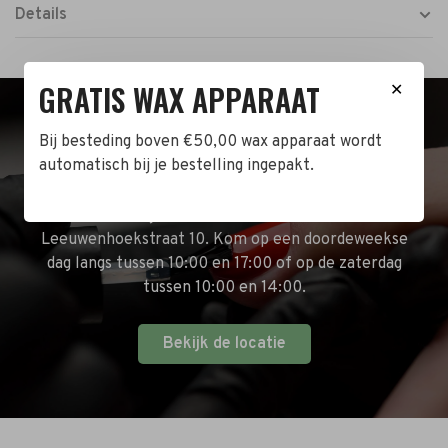
Details
GRATIS WAX APPARAAT
✕
BEZOEK DE WINKEL!
Bij besteding boven €50,00 wax apparaat wordt
automatisch bij je bestelling ingepakt.
Naast de online shop hebben wij ook een fysieke
winkel in Zwijndrecht! Het adres is: Antoni van
Leeuwenhoekstraat 10. Kom op een doordeweekse
dag langs tussen 10:00 en 17:00 of op de zaterdag
tussen 10:00 en 14:00.
Bekijk de locatie