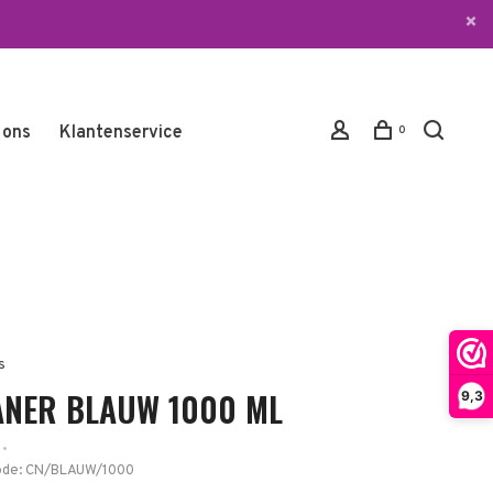
 ons
Klantenservice
0
s
ANER BLAUW 1000 ML
9,3
•
ode:
CN/BLAUW/1000