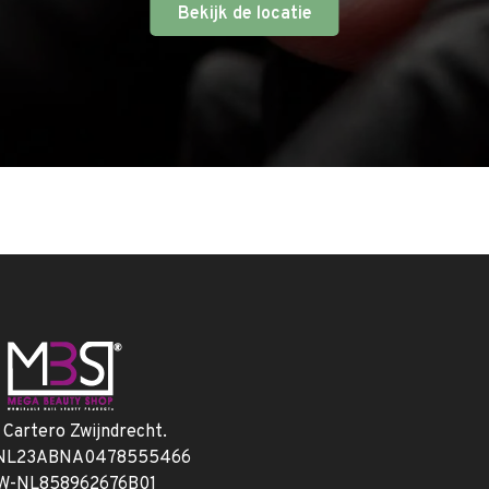
Bekijk de locatie
. Cartero Zwijndrecht.
 NL23ABNA0478555466
W-NL858962676B01