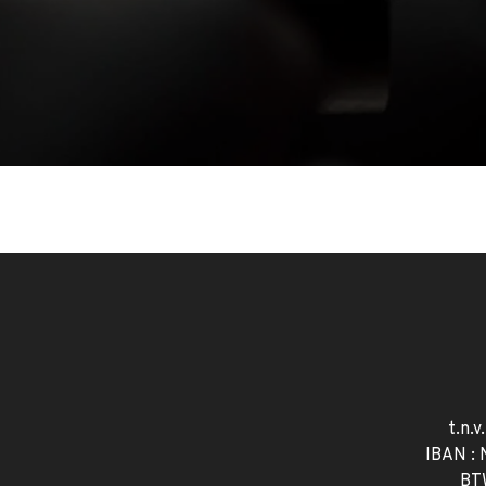
t.n.v
IBAN :
BT