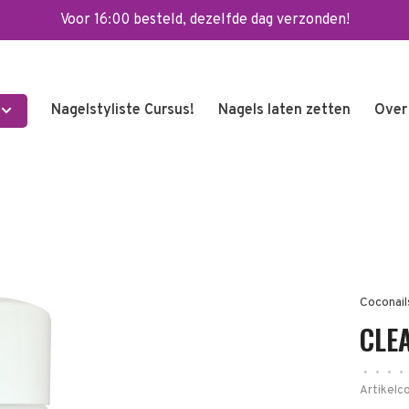
Voor 16:00 besteld, dezelfde dag verzonden!
Nagelstyliste Cursus!
Nagels laten zetten
Over
Coconail
CLE
•
•
•
•
Artikelc