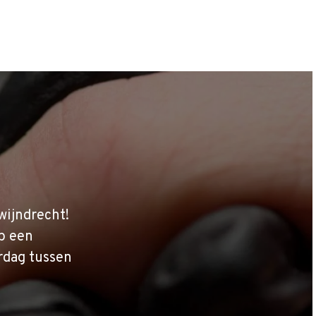
wijndrecht!
p een
rdag tussen