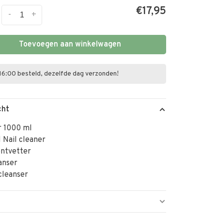
€17,95
-
+
Toevoegen aan winkelwagen
16:00 besteld, dezelfde dag verzonden!
cht
r 1000 ml
 Nail cleaner
ontvetter
anser
cleanser