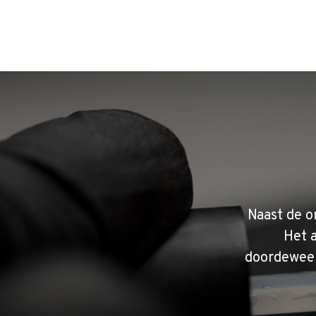
Naast de o
Het 
doordeweek