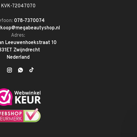
KVK-72047070
efoon:
078-7370074
rkoop@megabeautyshop.nl
Adres:
an Leeuwenhoekstraat 10
331ET Zwijndrecht
Nederland