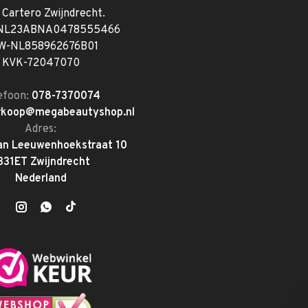
. Cartero Zwijndrecht.
 NL23ABNA0478555466
W-NL858962676B01
KVK-72047070
efoon:
078-7370074
rkoop@megabeautyshop.nl
Adres:
an Leeuwenhoekstraat 10
331ET Zwijndrecht
Nederland