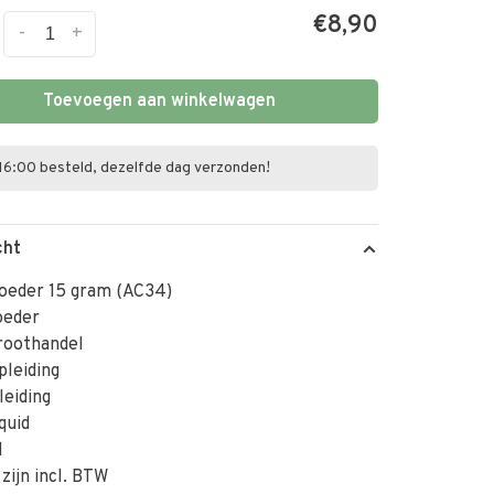
€8,90
-
+
Toevoegen aan winkelwagen
16:00 besteld, dezelfde dag verzonden!
cht
poeder 15 gram (AC34)
oeder
roothandel
pleiding
leiding
iquid
l
 zijn incl. BTW