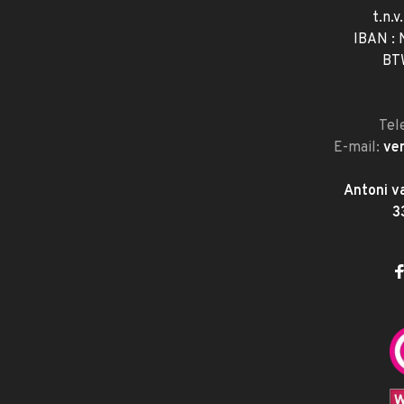
t.n.v
IBAN :
BT
Tel
E-mail:
ve
Antoni v
3