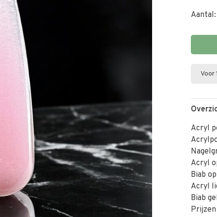
Aantal:
Voor 
Overzi
Acryl 
Acrylp
Nagelg
Acryl o
Biab op
Acryl l
Biab ge
Prijzen