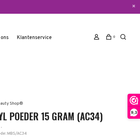
 ons
Klantenservice
0
auty Shop®
YL POEDER 15 GRAM (AC34)
9,3
•
ode:
MBS/AC34