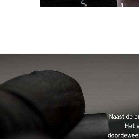
Naast de o
Het 
doordeweek