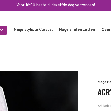
Voor 16:00 besteld, dezelfde dag verzonden!
Nagelstyliste Cursus!
Nagels laten zetten
Over
Mega Be
ACR
•
•
•
•
Artikelc