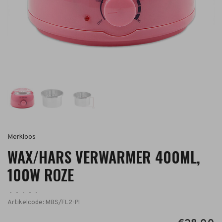
Merkloos
WAX/HARS VERWARMER 400ML,
100W ROZE
•
•
•
•
•
Artikelcode:
MBS/FL2-PI