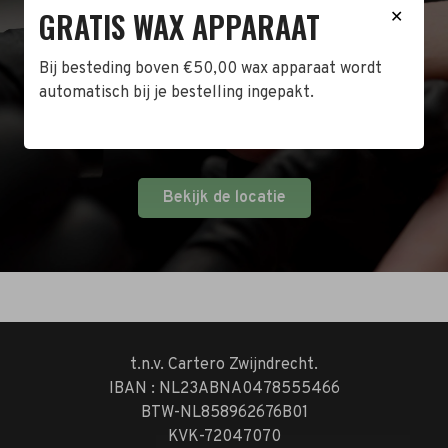
BEZOEK DE WINKEL!
GRATIS WAX APPARAAT
✕
Naast de online shop hebben wij ook een fysieke
Bij besteding boven €50,00 wax apparaat wordt
winkel in Zwijndrecht! Het adres is: Antoni van
automatisch bij je bestelling ingepakt.
Leeuwenhoekstraat 10. Kom op een doordeweekse
dag langs tussen 10:00 en 17:00 of op de zaterdag
tussen 10:00 en 14:00.
Bekijk de locatie
t.n.v. Cartero Zwijndrecht.
IBAN : NL23ABNA0478555466
BTW-NL858962676B01
KVK-72047070