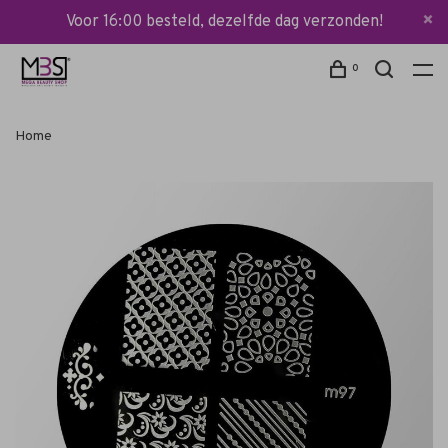
Voor 16:00 besteld, dezelfde dag verzonden!
0
Home