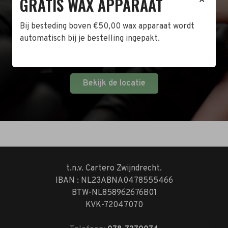
GRATIS WAX APPARAAT
Naast de online shop hebben wij ook een fysieke
winkel in Zwijndrecht! Het adres is: Antoni van
Bij besteding boven €50,00 wax apparaat wordt
Leeuwenhoekstraat 10. Kom op een doordeweekse
automatisch bij je bestelling ingepakt.
dag langs tussen 10:00 en 17:00 of op de zaterdag
tussen 10:00 en 14:00.
Bekijk de locatie
t.n.v. Cartero Zwijndrecht.
IBAN : NL23ABNA0478555466
BTW-NL858962676B01
KVK-72047070