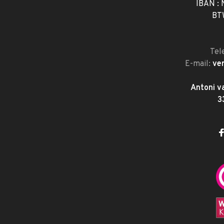
IBAN :
BT
Tel
E-mail:
ve
Antoni v
3