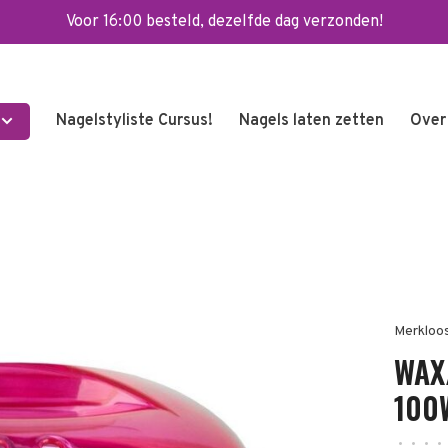
Voor 16:00 besteld, dezelfde dag verzonden!
Nagelstyliste Cursus!
Nagels laten zetten
Over
Merkloo
WAX
100
•
•
•
•