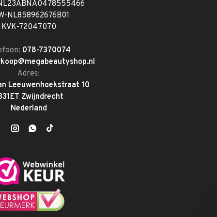
 NL23ABNA0478555466
W-NL858962676B01
KVK-72047070
efoon:
078-7370074
rkoop@megabeautyshop.nl
Adres:
an Leeuwenhoekstraat 10
331ET Zwijndrecht
Nederland