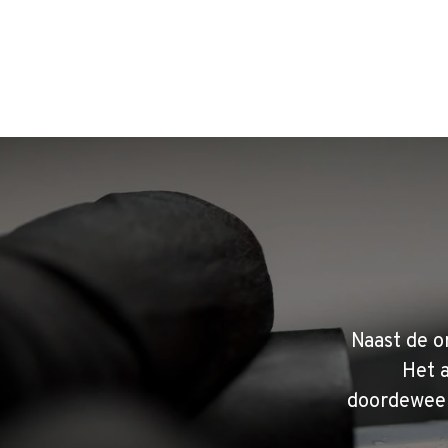
Naast de o
Het 
doordeweek