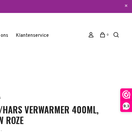
 ons
Klantenservice
0
s
/HARS VERWARMER 400ML,
9,3
W ROZE
•