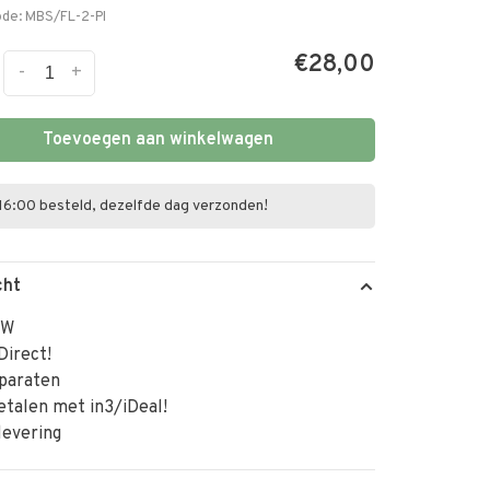
ode:
MBS/FL-2-PI
€28,00
-
+
Toevoegen aan winkelwagen
16:00 besteld, dezelfde dag verzonden!
cht
TW
Direct!
paraten
betalen met in3/iDeal!
levering