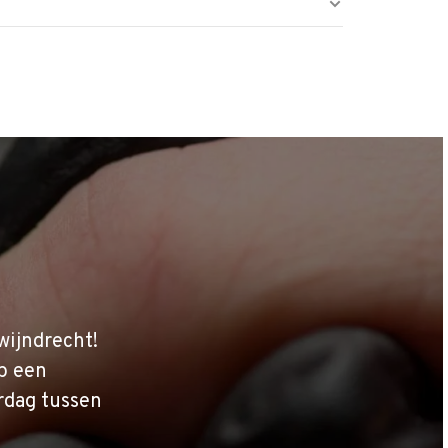
wijndrecht!
p een
rdag tussen