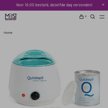
Voor 16:00 besteld, dezelfde dag verzonden!
0
Home