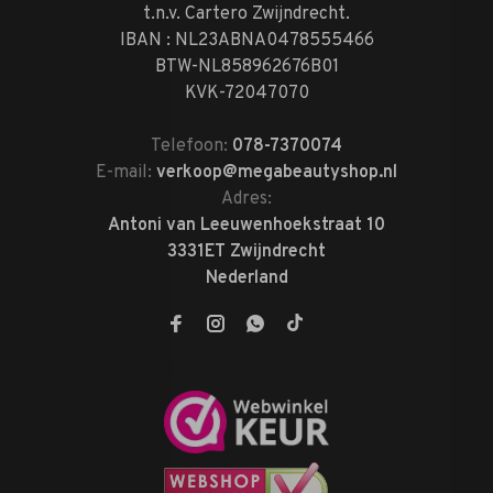
t.n.v. Cartero Zwijndrecht.
IBAN : NL23ABNA0478555466
BTW-NL858962676B01
KVK-72047070
Telefoon:
078-7370074
E-mail:
verkoop@megabeautyshop.nl
Adres:
Antoni van Leeuwenhoekstraat 10
3331ET Zwijndrecht
Nederland