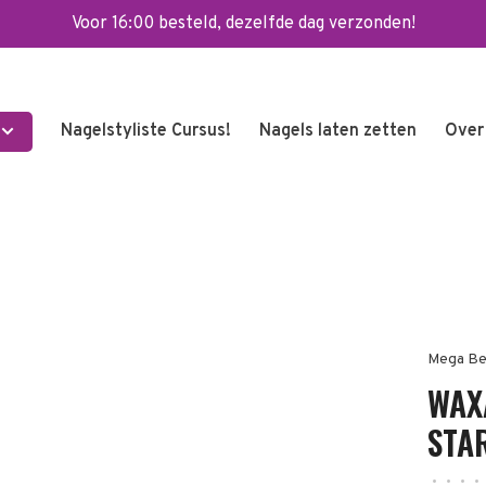
Voor 16:00 besteld, dezelfde dag verzonden!
Nagelstyliste Cursus!
Nagels laten zetten
Over
Mega Be
WAX
STAR
•
•
•
•