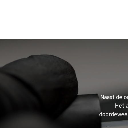
Naast de o
Het 
doordeweek