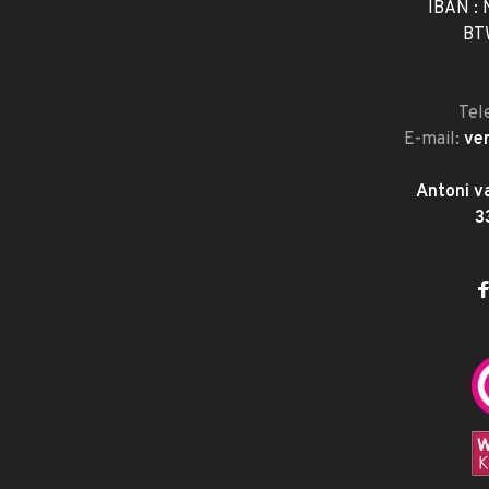
IBAN :
BT
Tel
E-mail:
ve
Antoni v
3