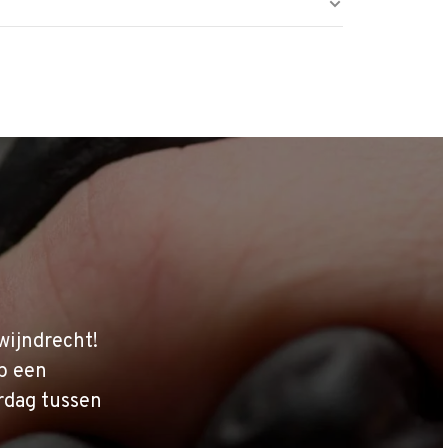
wijndrecht!
p een
rdag tussen