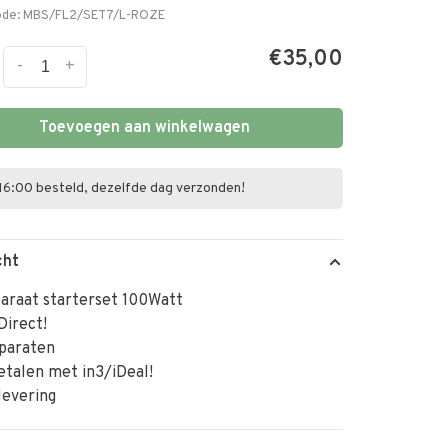
ode:
MBS/FL2/SET7/L-ROZE
€35,00
-
+
Toevoegen aan winkelwagen
16:00 besteld, dezelfde dag verzonden!
cht
araat starterset 100Watt
Direct!
paraten
betalen met in3/iDeal!
levering