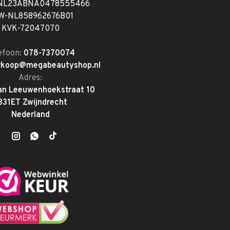
 NL23ABNA0478555466
W-NL858962676B01
KVK-72047070
efoon:
078-7370074
rkoop@megabeautyshop.nl
Adres:
an Leeuwenhoekstraat 10
331ET Zwijndrecht
Nederland