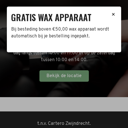
GRATIS WAX APPARAAT
✕
BEZOEK DE WINKEL!
Bij besteding boven €50,00 wax apparaat wordt
Naast de online shop hebben wij ook een fysieke
automatisch bij je bestelling ingepakt.
winkel in Zwijndrecht! Het adres is: Antoni van
Leeuwenhoekstraat 10. Kom op een doordeweekse
dag langs tussen 10:00 en 17:00 of op de zaterdag
tussen 10:00 en 14:00.
Bekijk de locatie
t.n.v. Cartero Zwijndrecht.