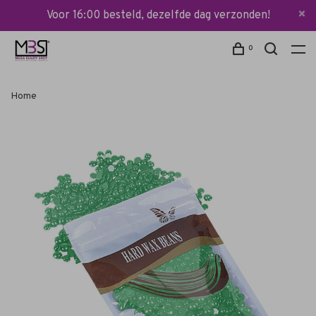
Voor 16:00 besteld, dezelfde dag verzonden!
0
Home