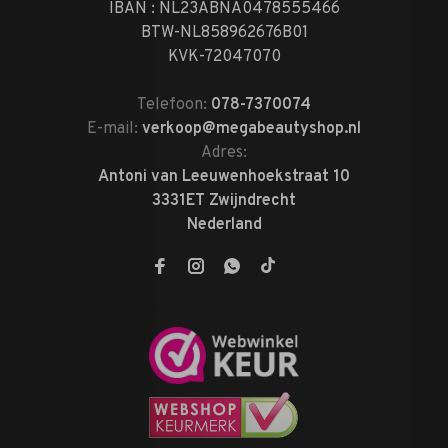
IBAN : NL23ABNA0478555466
BTW-NL858962676B01
KVK-72047070
Telefoon:
078-7370074
E-mail:
verkoop@megabeautyshop.nl
Adres:
Antoni van Leeuwenhoekstraat 10
3331ET Zwijndrecht
Nederland