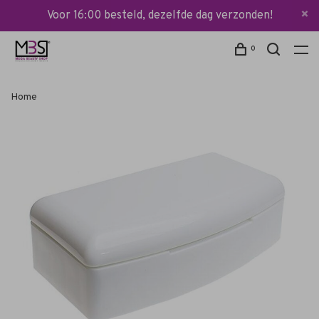
Voor 16:00 besteld, dezelfde dag verzonden!
0
Home