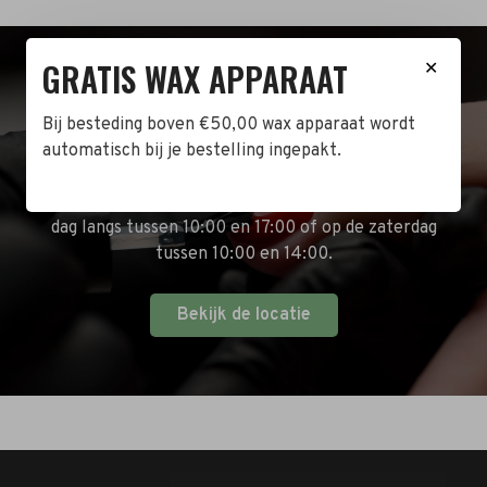
GRATIS WAX APPARAAT
✕
BEZOEK DE WINKEL!
Bij besteding boven €50,00 wax apparaat wordt
Naast de online shop hebben wij ook een fysieke
automatisch bij je bestelling ingepakt.
winkel in Zwijndrecht! Het adres is: Antoni van
Leeuwenhoekstraat 10. Kom op een doordeweekse
dag langs tussen 10:00 en 17:00 of op de zaterdag
tussen 10:00 en 14:00.
Bekijk de locatie