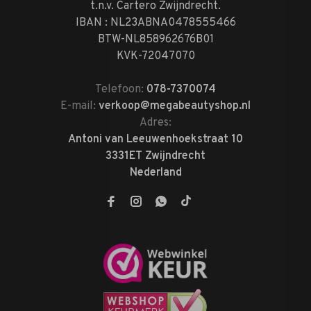
t.n.v. Cartero Zwijndrecht.
IBAN : NL23ABNA0478555466
BTW-NL858962676B01
KVK-72047070
Telefoon:
078-7370074
E-mail:
verkoop@megabeautyshop.nl
Adres:
Antoni van Leeuwenhoekstraat 10
3331ET Zwijndrecht
Nederland