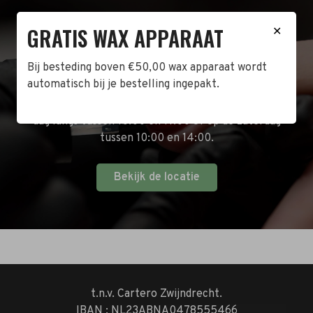
GRATIS WAX APPARAAT
✕
BEZOEK DE WINKEL!
Bij besteding boven €50,00 wax apparaat wordt
Naast de online shop hebben wij ook een fysieke
automatisch bij je bestelling ingepakt.
winkel in Zwijndrecht! Het adres is: Antoni van
Leeuwenhoekstraat 10. Kom op een doordeweekse
dag langs tussen 10:00 en 17:00 of op de zaterdag
tussen 10:00 en 14:00.
Bekijk de locatie
t.n.v. Cartero Zwijndrecht.
IBAN : NL23ABNA0478555466