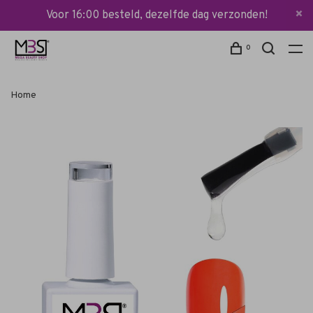
Voor 16:00 besteld, dezelfde dag verzonden!
0
Home