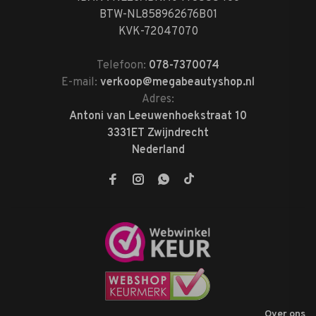
BTW-NL858962676B01
KVK-72047070
Telefoon:
078-7370074
E-mail:
verkoop@megabeautyshop.nl
Adres:
Antoni van Leeuwenhoekstraat 10
3331ET Zwijndrecht
Nederland
Over ons