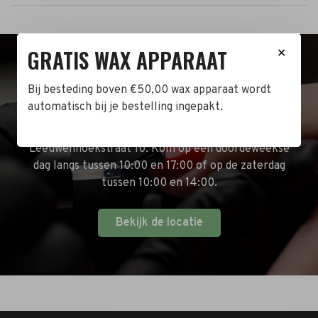
GRATIS WAX APPARAAT
✕
BEZOEK DE WINKEL!
Bij besteding boven €50,00 wax apparaat wordt
automatisch bij je bestelling ingepakt.
Naast de online shop hebben wij ook een fysieke
winkel in Zwijndrecht! Het adres is: Antoni van
Leeuwenhoekstraat 10. Kom op een doordeweekse
dag langs tussen 10:00 en 17:00 of op de zaterdag
tussen 10:00 en 14:00.
Bekijk de locatie