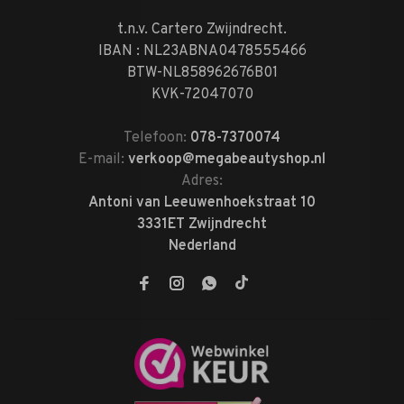
t.n.v. Cartero Zwijndrecht.
IBAN : NL23ABNA0478555466
BTW-NL858962676B01
KVK-72047070
Telefoon:
078-7370074
E-mail:
verkoop@megabeautyshop.nl
Adres:
Antoni van Leeuwenhoekstraat 10
3331ET Zwijndrecht
Nederland