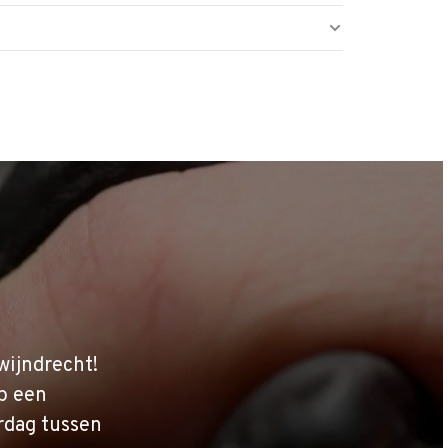
wijndrecht!
p een
rdag tussen