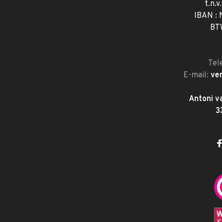
t.n.v
IBAN :
BT
Tel
E-mail:
ve
Antoni v
3