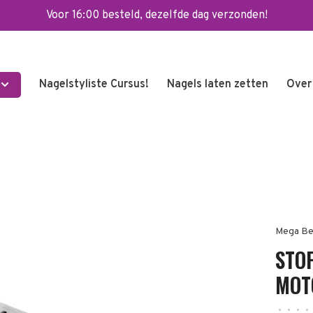
Voor 16:00 besteld, dezelfde dag verzonden!
Nagelstyliste Cursus!
Nagels laten zetten
Over
Mega Be
STO
MOT
•
•
•
•