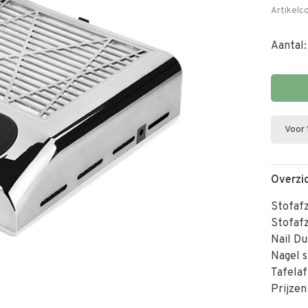
Artikelc
Aantal:
Voor 
Overzi
Stofaf
Stofafz
Nail Du
Nagel s
Tafelaf
Prijzen