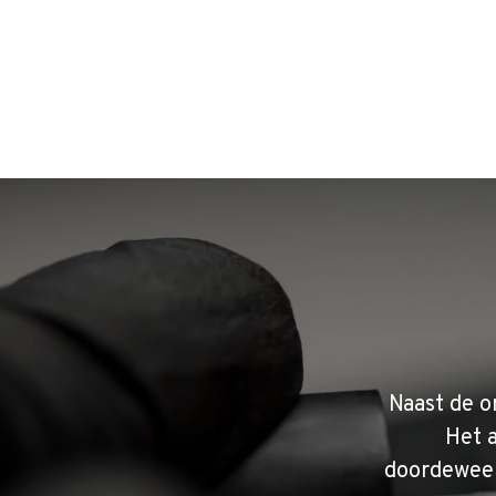
Naast de o
Het 
doordeweek