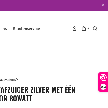
 ons
Klantenservice
0
auty Shop®
FAFZUIGER ZILVER MET ÉÉN
9,3
OR 80WATT
•