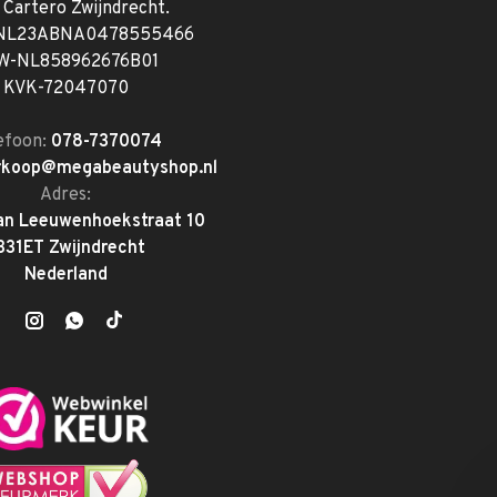
. Cartero Zwijndrecht.
 NL23ABNA0478555466
W-NL858962676B01
KVK-72047070
efoon:
078-7370074
rkoop@megabeautyshop.nl
Adres:
an Leeuwenhoekstraat 10
331ET Zwijndrecht
Nederland