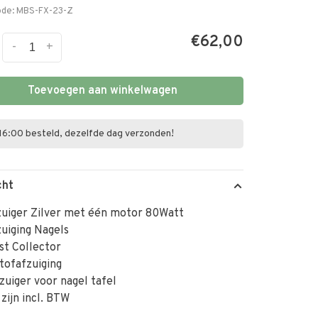
ode:
MBS-FX-23-Z
€62,00
-
+
Toevoegen aan winkelwagen
16:00 besteld, dezelfde dag verzonden!
cht
zuiger Zilver met één motor 80Watt
uiging Nagels
st Collector
tofafzuiging
zuiger voor nagel tafel
 zijn incl. BTW