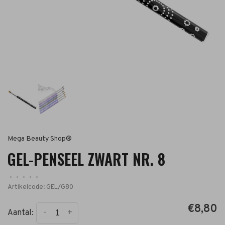
Mega Beauty Shop®
GEL-PENSEEL ZWART NR. 8
•
•
•
•
•
Artikelcode:
GEL/G80
€8,80
-
+
Aantal: