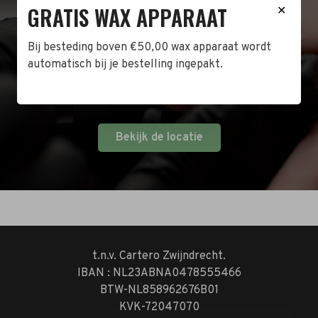
GRATIS WAX APPARAAT
✕
Naast de online shop hebben wij ook een fysieke
winkel in Zwijndrecht! Het adres is: Antoni van
Bij besteding boven €50,00 wax apparaat wordt
Leeuwenhoekstraat 10. Kom op een doordeweekse
automatisch bij je bestelling ingepakt.
dag langs tussen 10:00 en 17:00 of op de zaterdag
tussen 10:00 en 14:00.
Bekijk de locatie
t.n.v. Cartero Zwijndrecht.
IBAN : NL23ABNA0478555466
BTW-NL858962676B01
KVK-72047070