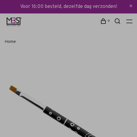
Voor 16:00 besteld, dezelfde dag verzonden!
0
Home