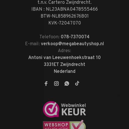
t.n.v. Cartero Zwijndrecht.
IBAN : NL23ABNA0478555466
BTW-NL858962676B01
KVK-72047070
Telefoon:
078-7370074
E-mail:
verkoop@megabeautyshop.nl
Adres:
Antoni van Leeuwenhoekstraat 10
3331ET Zwijndrecht
Nederland