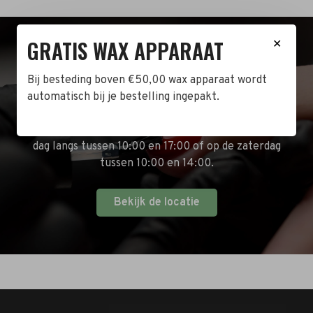
GRATIS WAX APPARAAT
✕
BEZOEK DE WINKEL!
Bij besteding boven €50,00 wax apparaat wordt
Naast de online shop hebben wij ook een fysieke
automatisch bij je bestelling ingepakt.
winkel in Zwijndrecht! Het adres is: Antoni van
Leeuwenhoekstraat 10. Kom op een doordeweekse
dag langs tussen 10:00 en 17:00 of op de zaterdag
tussen 10:00 en 14:00.
Bekijk de locatie