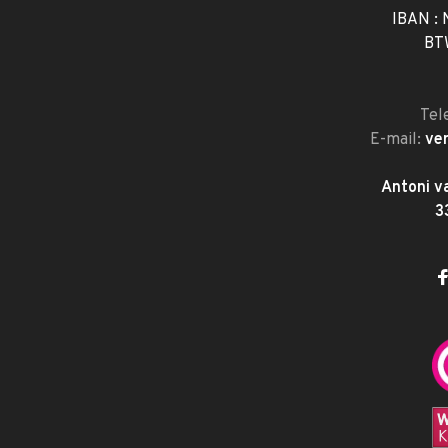
IBAN :
BT
Tel
E-mail:
ve
Antoni v
3