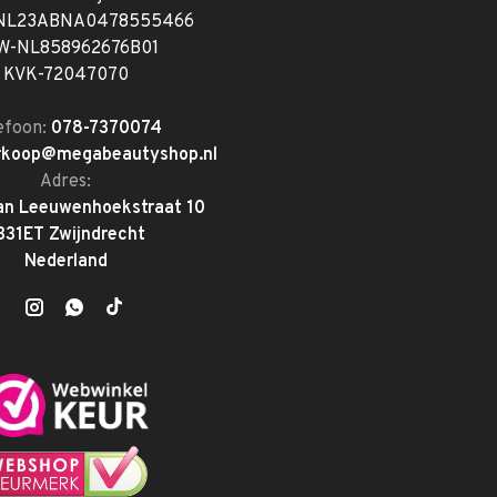
 NL23ABNA0478555466
W-NL858962676B01
KVK-72047070
efoon:
078-7370074
rkoop@megabeautyshop.nl
Adres:
an Leeuwenhoekstraat 10
331ET Zwijndrecht
Nederland