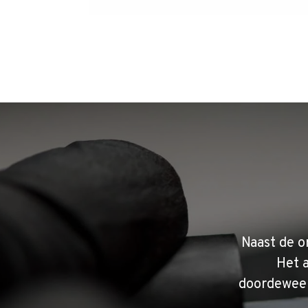
Naast de o
Het 
doordeweek