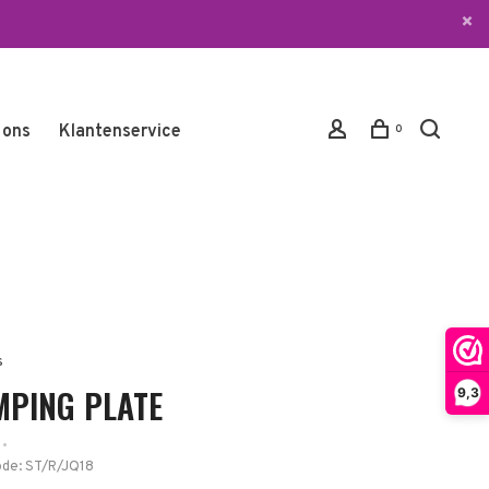
 ons
Klantenservice
0
s
MPING PLATE
9,3
•
ode:
ST/R/JQ18