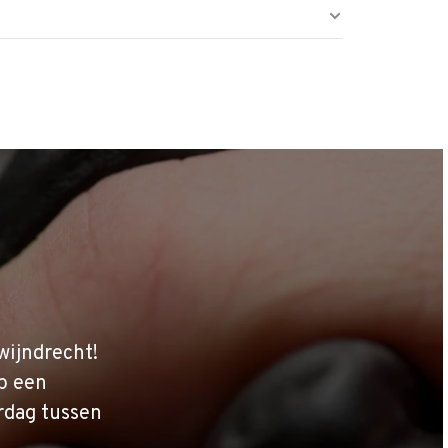
wijndrecht!
p een
rdag tussen