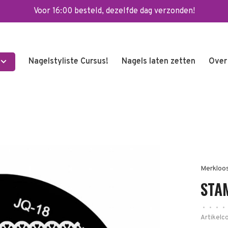
Voor 16:00 besteld, dezelfde dag verzonden!
Nagelstyliste Cursus!
Nagels laten zetten
Over
Merkloo
STA
•
•
•
•
Artikelc