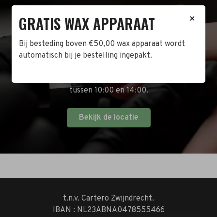
GRATIS WAX APPARAAT
BEZOEK DE WINKEL!
✕
Naast de online shop hebben wij ook een fysieke
Bij besteding boven €50,00 wax apparaat wordt
winkel in Zwijndrecht! Het adres is: Antoni van
automatisch bij je bestelling ingepakt.
Leeuwenhoekstraat 10. Kom op een doordeweekse
dag langs tussen 10:00 en 17:00 of op de zaterdag
tussen 10:00 en 14:00.
Bekijk de locatie
t.n.v. Cartero Zwijndrecht.
IBAN : NL23ABNA0478555466