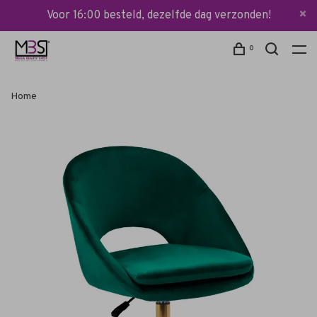
Voor 16:00 besteld, dezelfde dag verzonden!
0
Home