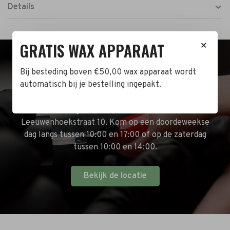
Details
GRATIS WAX APPARAAT
✕
BEZOEK DE WINKEL!
Bij besteding boven €50,00 wax apparaat wordt
automatisch bij je bestelling ingepakt.
Naast de online shop hebben wij ook een fysieke
winkel in Zwijndrecht! Het adres is: Antoni van
Leeuwenhoekstraat 10. Kom op een doordeweekse
dag langs tussen 10:00 en 17:00 of op de zaterdag
tussen 10:00 en 14:00.
Bekijk de locatie