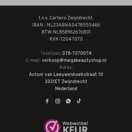
t.n.v. Cartero Zwijndrecht.
IBAN : NL23ABNA0478555466
BTW-NL858962676B01
KVK-72047070
Telefoon:
078-7370074
E-mail:
verkoop@megabeautyshop.nl
Adres:
Antoni van Leeuwenhoekstraat 10
3331ET Zwijndrecht
Nederland