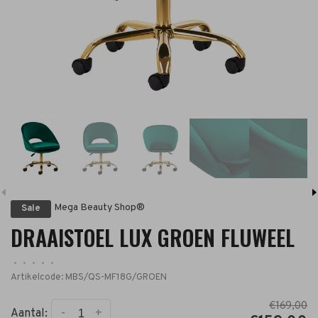
Mega Beauty Shop®
Sale
DRAAISTOEL LUX GROEN FLUWEEL
•
•
•
•
•
Artikelcode:
MBS/QS-MF18G/GROEN
€169,00
-
+
Aantal: