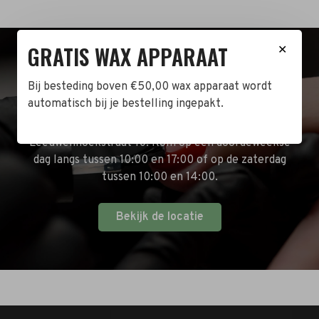
GRATIS WAX APPARAAT
✕
BEZOEK DE WINKEL!
Bij besteding boven €50,00 wax apparaat wordt
automatisch bij je bestelling ingepakt.
Naast de online shop hebben wij ook een fysieke
winkel in Zwijndrecht! Het adres is: Antoni van
Leeuwenhoekstraat 10. Kom op een doordeweekse
dag langs tussen 10:00 en 17:00 of op de zaterdag
tussen 10:00 en 14:00.
Bekijk de locatie