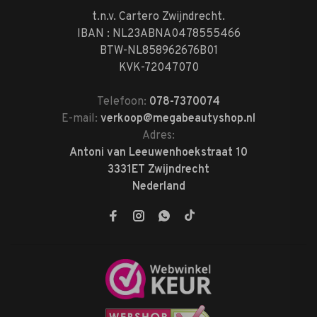
t.n.v. Cartero Zwijndrecht.
IBAN : NL23ABNA0478555466
BTW-NL858962676B01
KVK-72047070
Telefoon:
078-7370074
E-mail:
verkoop@megabeautyshop.nl
Adres:
Antoni van Leeuwenhoekstraat 10
3331ET Zwijndrecht
Nederland