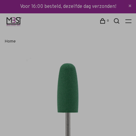
Voor 16:00 besteld, dezelfde dag verzonden!
0
Home