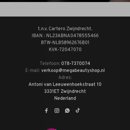
t.n.v. Cartero Zwijndrecht.
IBAN : NL23ABNA0478555466
BTW-NL858962676B01
KVK-72047070
Telefoon:
078-7370074
E-mail:
verkoop@megabeautyshop.nl
Adres:
Antoni van Leeuwenhoekstraat 10
3331ET Zwijndrecht
Nederland