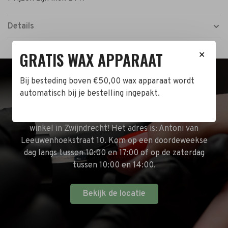
Details
GRATIS WAX APPARAAT
✕
Bij besteding boven €50,00 wax apparaat wordt
BEZOEK DE WINKEL!
automatisch bij je bestelling ingepakt.
Naast de online shop hebben wij ook een fysieke
winkel in Zwijndrecht! Het adres is: Antoni van
Leeuwenhoekstraat 10. Kom op een doordeweekse
dag langs tussen 10:00 en 17:00 of op de zaterdag
tussen 10:00 en 14:00.
Bekijk de locatie