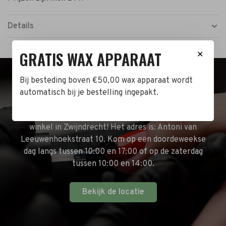
Details
GRATIS WAX APPARAAT
✕
Bij besteding boven €50,00 wax apparaat wordt
BEZOEK DE WINKEL!
automatisch bij je bestelling ingepakt.
Naast de online shop hebben wij ook een fysieke
winkel in Zwijndrecht! Het adres is: Antoni van
Leeuwenhoekstraat 10. Kom op een doordeweekse
dag langs tussen 10:00 en 17:00 of op de zaterdag
tussen 10:00 en 14:00.
Bekijk de locatie