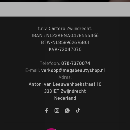
t.n.v. Cartero Zwijndrecht.
IBAN : NL23ABNA0478555466
BTW-NL858962676B01
KVK-72047070
Telefoon:
078-7370074
E-mail:
verkoop@megabeautyshop.nl
Adres:
Antoni van Leeuwenhoekstraat 10
3331ET Zwijndrecht
Nederland