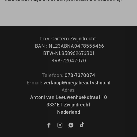
t.n.v. Cartero Zwijndrecht.
IBAN : NL23ABNA0478555466
BTW-NL858962676B01
KVK-72047070
Telefoon:
078-7370074
E-mail:
verkoop@megabeautyshop.nl
Adres:
Antoni van Leeuwenhoekstraat 10
3331ET Zwijndrecht
Nederland