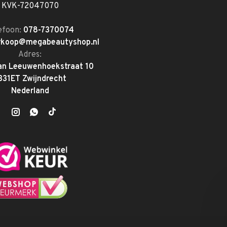
KVK-72047070
efoon:
078-7370074
rkoop@megabeautyshop.nl
Adres:
an Leeuwenhoekstraat 10
331ET Zwijndrecht
Nederland