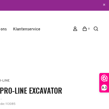
 ons
Klantenservice
0
O-LINE
 PRO-LINE EXCAVATOR
9,3
•
ode:
113085