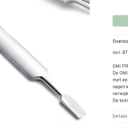
Overzi
incl. B
OMI PR
De OMI
met ee
nagelri
ver
De bokk
Details