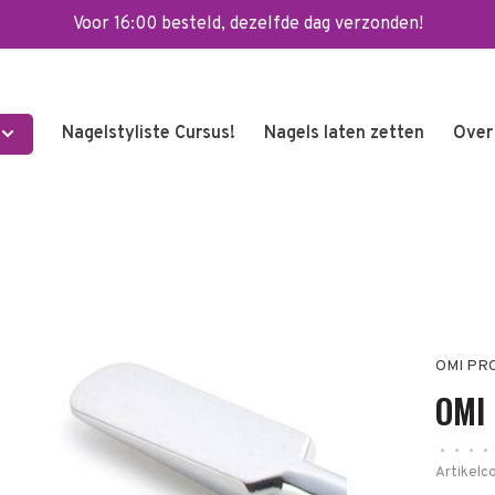
Voor 16:00 besteld, dezelfde dag verzonden!
Nagelstyliste Cursus!
Nagels laten zetten
Over
OMI PR
OMI
•
•
•
•
Artikelc