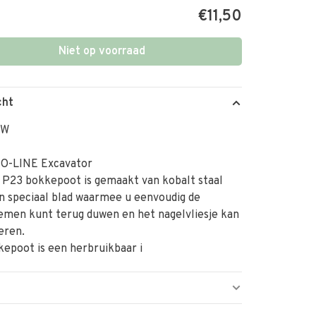
€11,50
Niet op voorraad
cht
TW
O-LINE Excavator
 P23 bokkepoot is gemaakt van kobalt staal
n speciaal blad waarmee u eenvoudig de
emen kunt terug duwen en het nagelvliesje kan
wijderen.
epoot is een herbruikbaar i