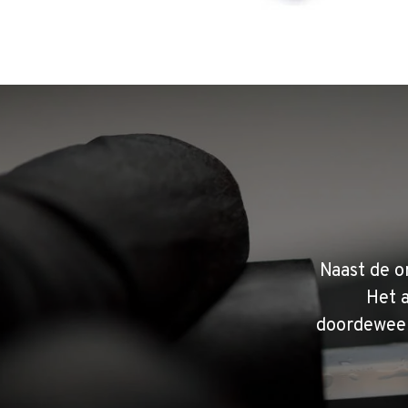
Naast de o
Het 
doordeweek