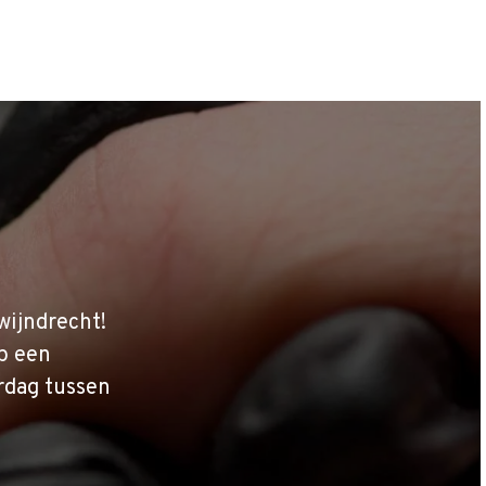
wijndrecht!
p een
rdag tussen