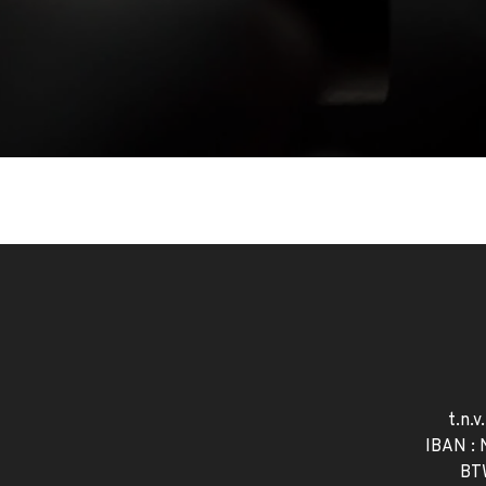
t.n.v
IBAN :
BT