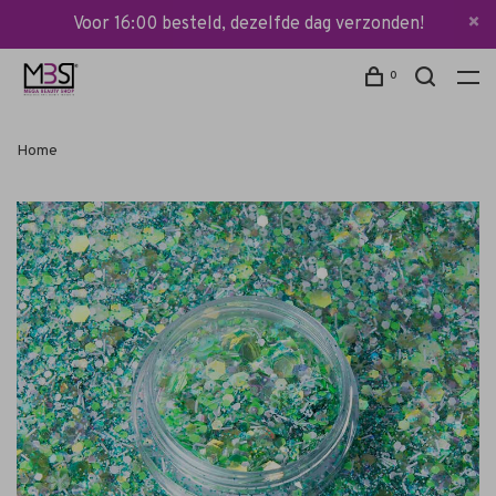
Voor 16:00 besteld, dezelfde dag verzonden!
0
Home