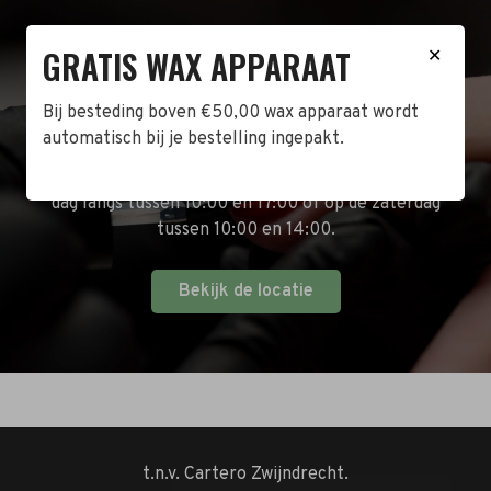
GRATIS WAX APPARAAT
✕
BEZOEK DE WINKEL!
Bij besteding boven €50,00 wax apparaat wordt
Naast de online shop hebben wij ook een fysieke
automatisch bij je bestelling ingepakt.
winkel in Zwijndrecht! Het adres is: Antoni van
Leeuwenhoekstraat 10. Kom op een doordeweekse
dag langs tussen 10:00 en 17:00 of op de zaterdag
tussen 10:00 en 14:00.
Bekijk de locatie
t.n.v. Cartero Zwijndrecht.