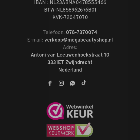
IBAN : NL23ABNA0478555466
BTW-NL858962676B01
KVK-72047070
Telefoon:
078-7370074
E-mail:
verkoop@megabeautyshop.nl
Adres:
Antoni van Leeuwenhoekstraat 10
3331ET Zwijndrecht
Nederland