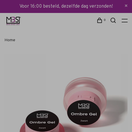
Voor 16:00 besteld, dezelfde dag verzonden!
0
Home