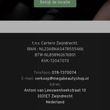
Bekijk de locatie
t.n.v. Cartero Zwijndrecht.
IBAN : NL23ABNA0478555466
BTW-NL858962676B01
KVK-72047070
Telefoon:
078-7370074
E-mail:
verkoop@megabeautyshop.nl
Adres:
Antoni van Leeuwenhoekstraat 10
3331ET Zwijndrecht
Nederland